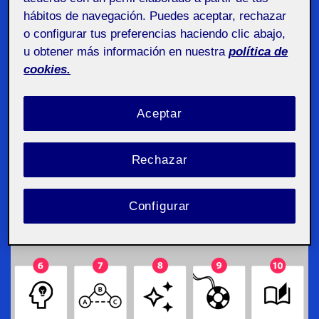
hábitos de navegación. Puedes aceptar, rechazar
usabilidad.
o configurar tus preferencias haciendo clic abajo,
u obtener más información en nuestra
política de
10 Principios Heurísticos de
cookies.
Nielsen
Aceptar
Tomando como punto de partida los
principios heurísticos de Nielsen:
Rechazar
Configurar