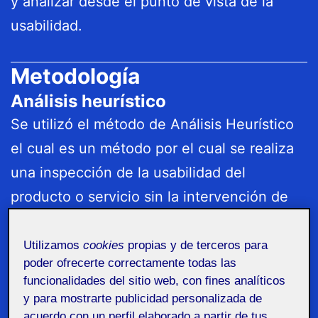
y analizar desde el punto de vista de la
usabilidad.
Metodología
Análisis heurístico
Se utilizó el método de Análisis Heurístico
el cual es un método por el cual se realiza
una inspección de la usabilidad del
producto o servicio sin la intervención de
personas usuarias.
Considerando cada uno de los puntos, se
Utilizamos
cookies
propias y de terceros para
poder ofrecerte correctamente todas las
ha navegado la plataforma para encontrar
funcionalidades del sitio web, con fines analíticos
ejemplos que sirvan como referencia para
y para mostrarte publicidad personalizada de
demostrar buenas o malas prácticas de
acuerdo con un perfil elaborado a partir de tus