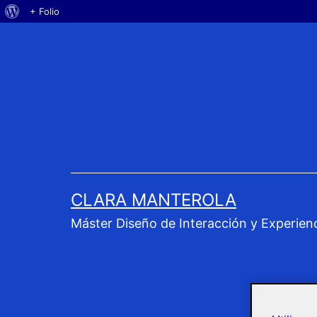
Acerca
+ Folio
Saltar
de
al
WordPress
contenido
CLARA MANTEROLA
Máster Diseño de Interacción y Experien