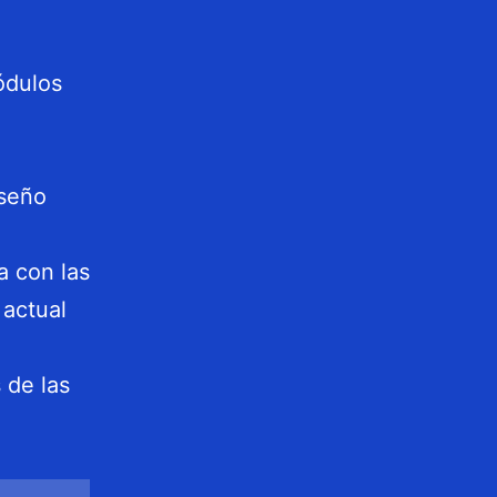
ódulos
iseño
a con las
 actual
 de las