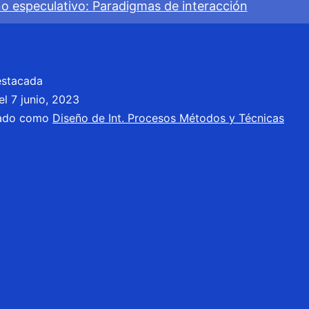
ño especulativo: Paradigmas de interacción
Diseño
especulativo
estacada
el
7 junio, 2023
zado como
Diseño de Int. Procesos Métodos y Técnicas