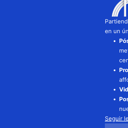
Partiend
en un ún
Pó
met
cen
Pro
aff
Vi
Pos
nue
Seguir 