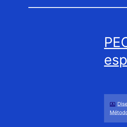
PEC
esp
Dis
Método