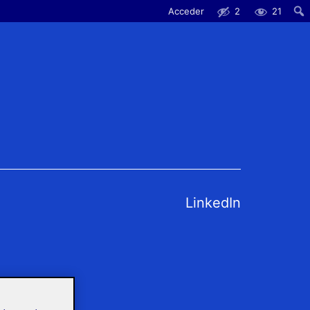
Acceder
2
21
LinkedIn