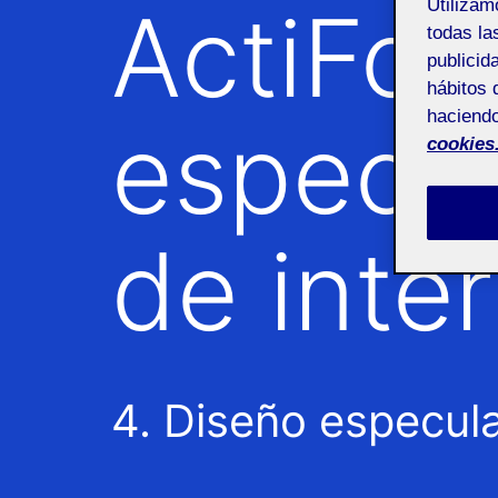
ActiFoli
Utiliza
todas la
publicid
hábitos 
haciendo
especul
cookies
de inte
4. Diseño especula