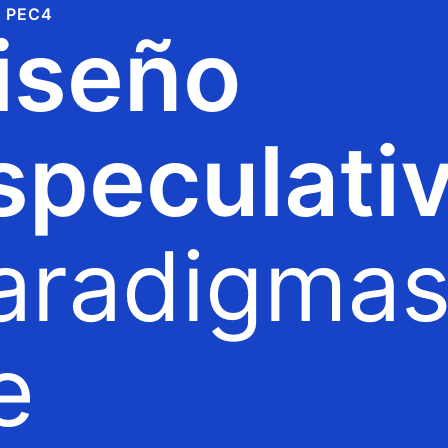
 PEC4
iseño
speculativ
aradigma
e