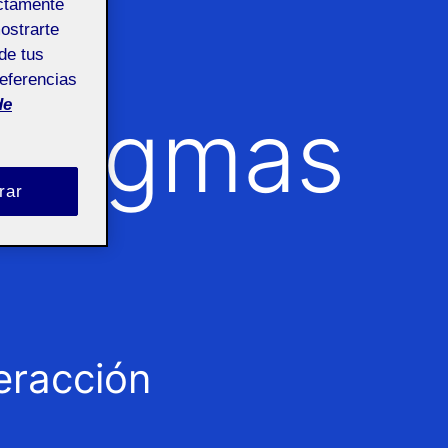
ño
ectamente
mostrarte
de tus
referencias
de
radigmas
rar
eracción