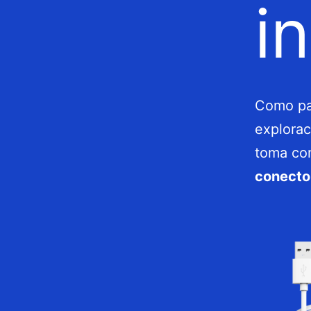
i
Como par
explorac
toma co
conecto