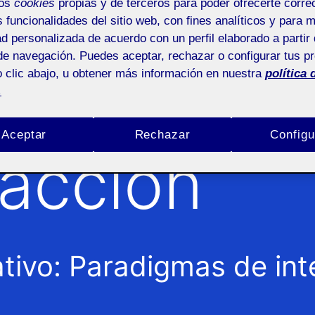
o:
4. Dise
mos
cookies
propias y de terceros para poder ofrecerte corr
s funcionalidades del sitio web, con fines analíticos y para 
ad personalizada de acuerdo con un perfil elaborado a partir 
de navegación. Puedes aceptar, rechazar o configurar tus p
 clic abajo, u obtener más información en nuestra
política 
ativo: Pa
.
Aceptar
Rechazar
Configu
racción
tivo: Paradigmas de int