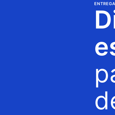
ENTREGA
D
e
p
d