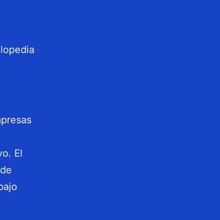
mpresas
o. El
 de
bajo