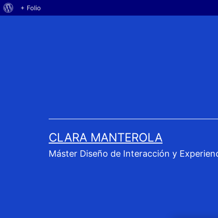
Acerca
+ Folio
Saltar
de
al
WordPress
contenido
CLARA MANTEROLA
Máster Diseño de Interacción y Experien