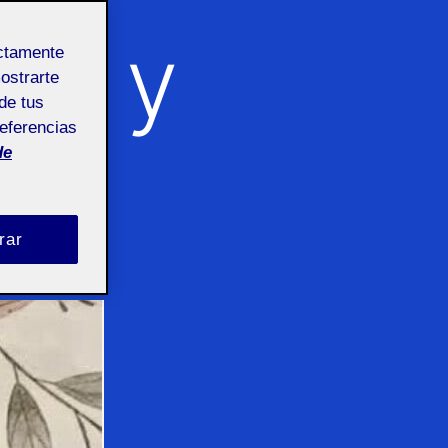
ado y
ectamente
mostrarte
de tus
referencias
de
rar