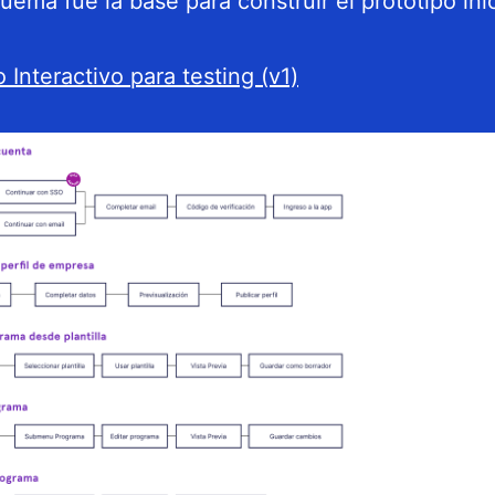
uema fue la base para construir el prototipo inic
 Interactivo para testing (v1)