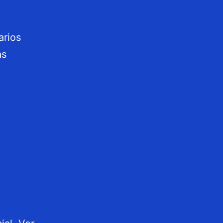
arios
as