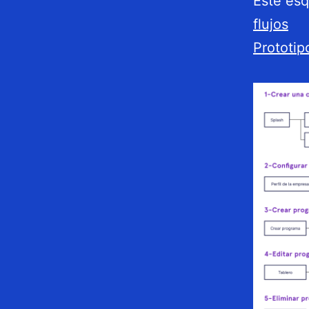
Este esq
flujos
Prototipo