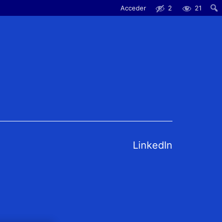
Acceder
2
21
LinkedIn