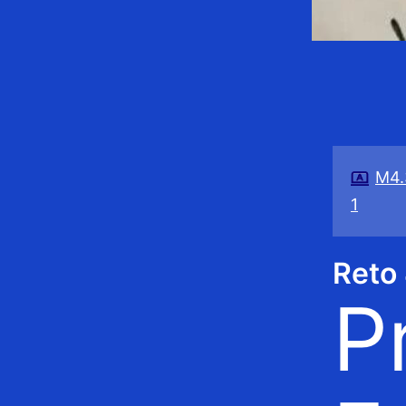
M4.
1
Reto
P