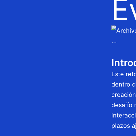
E
Intro
Este ret
dentro d
creación
desafío 
interacc
plazos a