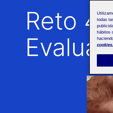
Reto 4 
Utiliza
todas la
publicid
hábitos 
Evaluac
haciendo
cookies