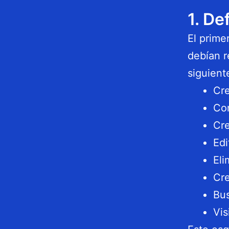
1. De
El prime
debían r
siguient
Cre
Con
Cre
Edi
Eli
Cre
Bus
Vis