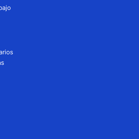
bajo
arios
as