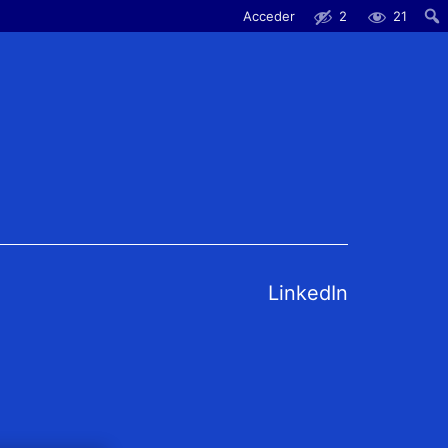
Acceder
2
21
LinkedIn