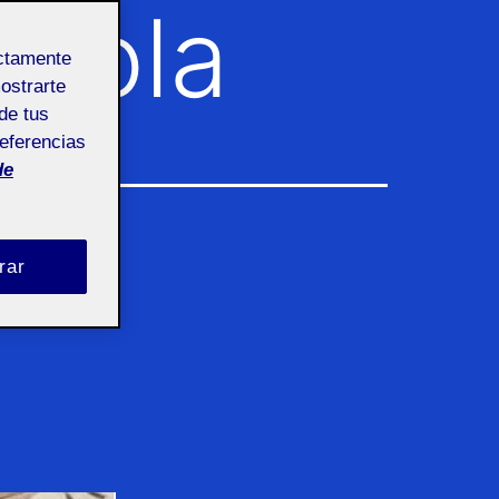
erola
ectamente
mostrarte
de tus
referencias
de
rar