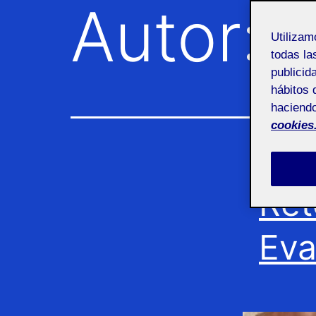
Autor:
C
Utiliza
todas la
publicid
hábitos 
haciendo
cookies
Ret
Eva