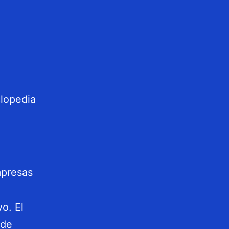
mpresas
o. El
 de