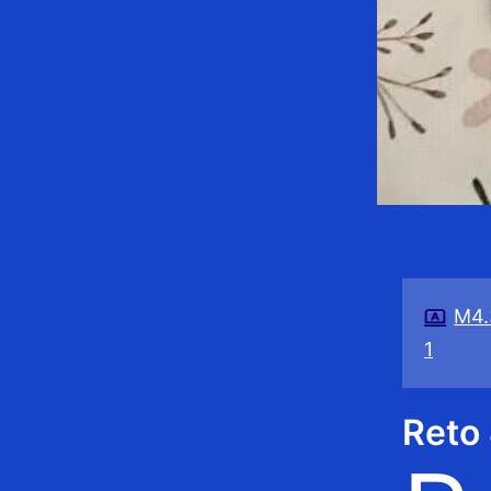
M4.
1
Reto