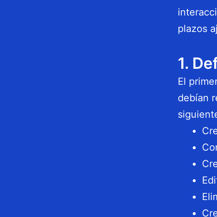
interacc
plazos a
1. De
El prime
debían r
siguient
Cre
Con
Cre
Edi
Eli
Cre