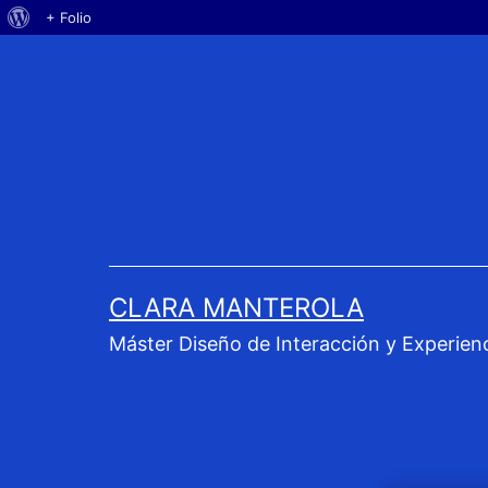
Acerca
+ Folio
Saltar
de
al
WordPress
contenido
CLARA MANTEROLA
Máster Diseño de Interacción y Experien