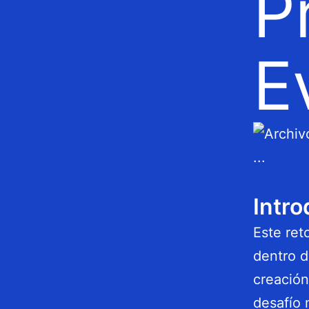
P
E
Intro
Este ret
dentro d
creación
desafío 