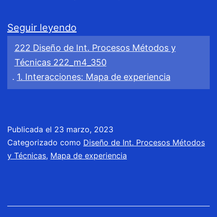
SMOU
Seguir leyendo
Alquiler
222 Diseño de Int. Procesos Métodos y
de
Técnicas 222_m4_350
bicicletas
.
1. Interacciones: Mapa de experiencia
/
Observación
contextual
Publicada el
23 marzo, 2023
Categorizado como
Diseño de Int. Procesos Métodos
y Técnicas
,
Mapa de experiencia