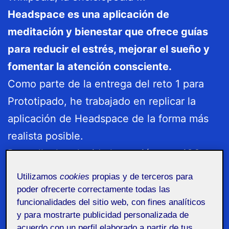
Headspace es una aplicación de
meditación y bienestar que ofrece guías
para reducir el estrés, mejorar el sueño y
fomentar la atención consciente.
Como parte de la entrega del reto 1 para
Prototipado, he trabajado en replicar la
aplicación de Headspace de la forma más
realista posible.
Para ello, he elegido la versión para iOS en
un iPhone 14. Por defecto, la aplicación
Utilizamos
cookies
propias y de terceros para
reconoce la apariencia por sistema, así que
poder ofrecerte correctamente todas las
funcionalidades del sitio web, con fines analíticos
es la versión ‘
dark mode’
.
y para mostrarte publicidad personalizada de
acuerdo con un perfil elaborado a partir de tus