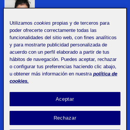
Utilizamos
cookies
propias y de terceros para
Elena Bosch
poder ofrecerte correctamente todas las
Fotógrafa
funcionalidades del sitio web, con fines analíticos
y para mostrarte publicidad personalizada de
42 años / Barcelona
acuerdo con un perfil elaborado a partir de tus
hábitos de navegación. Puedes aceptar, rechazar
Planeamiento
o configurar tus preferencias haciendo clic abajo,
u obtener más información en nuestra
política de
Elena es fotógrafa profesional y este año
cookies.
será además la encarga de impartir un taller
en formato híbrido en el
Art Photo BCN
.
Aceptar
Debe organizar y presentar los contenidos
planificados de forma que el material
Rechazar
utilizado pueda ser consumido por el